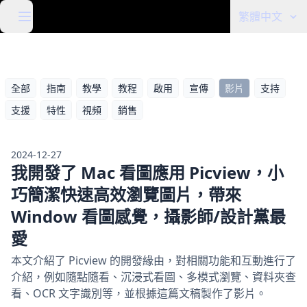
繁體中文
全部
指南
教學
教程
啟用
宣傳
影片
支持
支援
特性
視頻
銷售
2024-12-27
我開發了 Mac 看圖應用 Picview，小
巧簡潔快速高效瀏覽圖片，帶來
Window 看圖感覺，攝影師/設計黨最
愛
本文介紹了 Picview 的開發緣由，對相關功能和互動進行了
介紹，例如隨點隨看、沉浸式看圖、多模式瀏覽、資料夾查
看、OCR 文字識別等，並根據這篇文稿製作了影片。