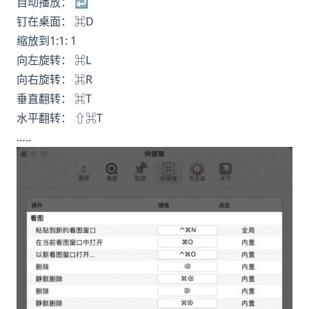
自动播放： ↩
钉在桌面： ⌘D
缩放到1:1: 1
向左旋转： ⌘L
向右旋转： ⌘R
垂直翻转： ⌘T
水平翻转： ⇧⌘T
…..