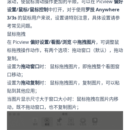
滚动，使鼠标滑动操作更加的平顺，可以在 Picview
偏好
设置/鼠标/鼠标控制
中打开，对于使用
罗技 Anywhere
3/3s
的鼠标用户来说，设置请特别注意，具体设置请参
考
常见问题
。
鼠标拖拽
在 Picview
偏好设置/看图/浏览
中
拖拽图片
，可调整鼠
标拖拽操作动作，有两个选项：拖动窗口（默认），拖动
复制。
设置为
拖动窗口
时： 鼠标拖拽图片，即拖拽整个看图窗
口移动；
设置为
拖动复制
时： 鼠标拖拽图片，复制图片，可以粘
贴到其他应用；
当图片显示尺寸大于窗口大小时：鼠标拖拽在图片内移
动，既不拖动窗口，也不复制图片；