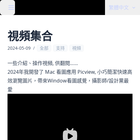
繁體中文
視頻集合
2024-05-09
/
全部
支持
視頻
一些介紹、操作視頻, 供翻閱……
2024年我開發了 Mac 看圖應用 Picview, 小巧簡潔快速高
效瀏覽圖片，帶來Window看圖感覺，攝影師/設計黨最
愛